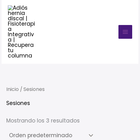
Ir
MAI
al
MEN
contenido
Inicio
/ Sesiones
Sesiones
Mostrando los 3 resultados